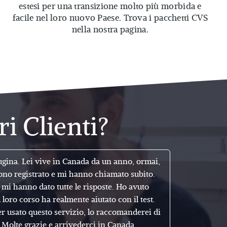
estesi per una transizione molto più morbida e
facile nel loro nuovo Paese. Trova i pacchetti CVS
nella nostra pagina.
i Clienti?
gina. Lei vive in Canada da un anno, ormai,
Ho avut
ono registrato e mi hanno chiamato subito.
lavorare m
mi hanno dato tutte le risposte. Ho avuto
Italia in 
 loro corso ha realmente aiutato con il test.
un fornai
r usato questo servizio, lo raccomanderei di
Ho parl
. Molte grazie e arrivederci in Canada.
aiutar