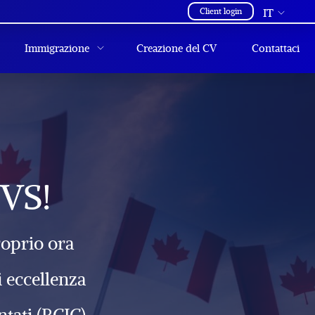
Client login
IT
Immigrazione
Creazione del CV
Contattaci
CVS!
roprio ora
 eccellenza